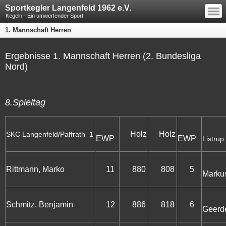
—
Sportkegler Langenfeld 1962 e.V.
—
—
Kegeln - Ein umwerfender Sport
1. Mannschaft Herren
Ergebnisse 1. Mannschaft Herren (2. Bundesliga
Nord)
8.Spieltag
Holz
Holz
SKC Langenfeld/Paffrath 1
EWP
EWP
Listrup
R
Rittmann, Marko
11
880
808
5
Marku
Schmitz, Benjamin
12
886
818
6
Geerd