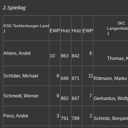
2.Spieltag
SKC
KSG Tecklenburger-Land
Langenfeld/
EWP
Holz
Holz
EWP
1
1
Ahlers, André
6
10
863
842
Thomas, 
Schlüter, Michael
8
11
848
871
Rittmann, Marko
Schmedt, Werner
9
7
862
847
Gerhardus, Wolf
Penz, Andre
3
2
791
789
Schmitz, Benjam