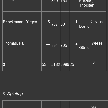
869
763
Kurzius,
Thorsten
Brinckmann, Jürgen
5
1
Kurzius,
787
60
Daniel
Thomas, Kai
11
2
Wiese,
894
705
Günter
0
3
53
5182
3996
25
6. Spieltag
SKC