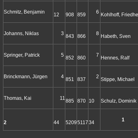
Schmitz, Benjamin
6
12
908
859
Kohlhoff, Friedh
Johanns, Niklas
3
8
843
866
Habeth, Sven
Springer, Patrick
5
7
852
860
Hennes, Ralf
Brinckmann, Jürgen
4
2
851
837
Stippe, Michael
Thomas, Kai
11
885
870
10
Schulz, Dominik
1
2
44
5209
5117
34