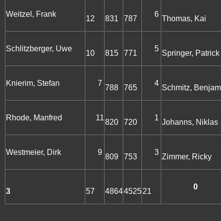
Weitzel, Frank
6
12
831
787
Thomas, Kai
Schlitzberger, Uwe
5
10
815
771
Springer, Patrick
Knierim, Stefan
7
4
788
765
Schmitz, Benjam
Rhode, Manfred
11
1
820
720
Johanns, Niklas
Westmeier, Dirk
9
3
809
753
Zimmer, Ricky
0
3
57
4864
4525
21