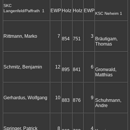
SKC
EWP
Holz
Holz
EWP
Langenfeld/Paffrath 1
KSC Neheim 1
Rittmann, Marko
7
3
854
751
Bräutigam,
Thomas
Schmitz, Benjamin
12
6
895
841
Gronwald,
Matthias
Gerhardus, Wolfgang
10
9
883
876
Schuhmann,
Andre
Springer, Patrick
8
4