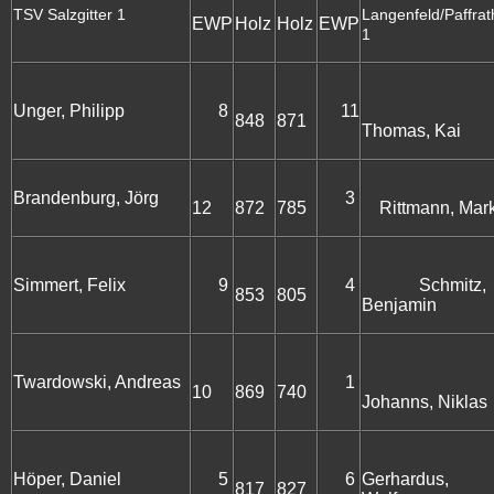
TSV Salzgitter 1
Langenfeld/Paffrat
EWP
Holz
Holz
EWP
1
Unger, Philipp
8
11
848
871
Thomas, Kai
Brandenburg, Jörg
3
12
872
785
Rittmann, Mar
Simmert, Felix
9
4
Schmitz,
853
805
Benjamin
Twardowski, Andreas
1
10
869
740
Johanns, Niklas
Höper, Daniel
5
6
Gerhardus,
817
827