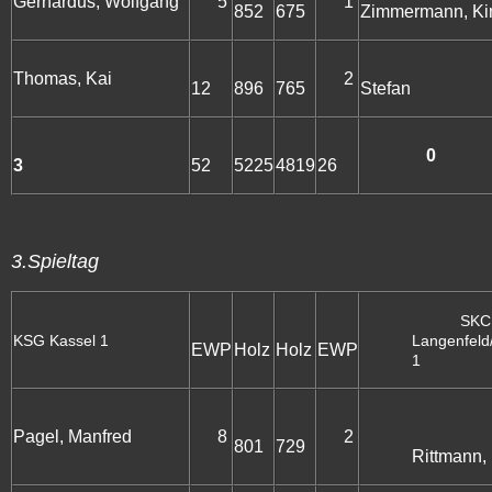
Gerhardus, Wolfgang
5
1
852
675
Zimmermann, K
Schr
Thomas, Kai
2
12
896
765
Stefan
0
3
52
5225
4819
26
3.Spieltag
SKC
KSG Kassel 1
Langenfeld/
EWP
Holz
Holz
EWP
1
Pagel, Manfred
8
2
801
729
Rittmann,