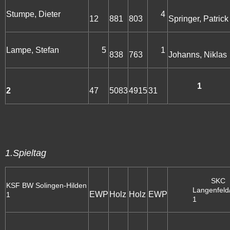
Stumpe, Dieter
4
12
881
803
Springer, Patrick
Lampe, Stefan
5
1
838
763
Johanns, Niklas
1
2
47
5083
4915
31
1.Spieltag
SKC
KSF BW Solingen-Hilden
Langenfeld/
EWP
Holz
Holz
EWP
1
1