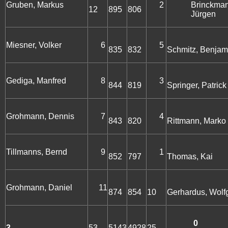
Gruben, Markus
2
Brinckma
12
895
806
Jürgen
Miesner, Volker
6
5
835
832
Schmitz, Benjam
Gediga, Manfred
8
3
844
819
Springer, Patrick
Grohmann, Dennis
7
4
843
820
Rittmann, Marko
Tillmanns, Bernd
9
1
852
797
Thomas, Kai
Grohmann, Daniel
11
874
854
10
Gerhardus, Wolf
0
3
53
5143
4928
25