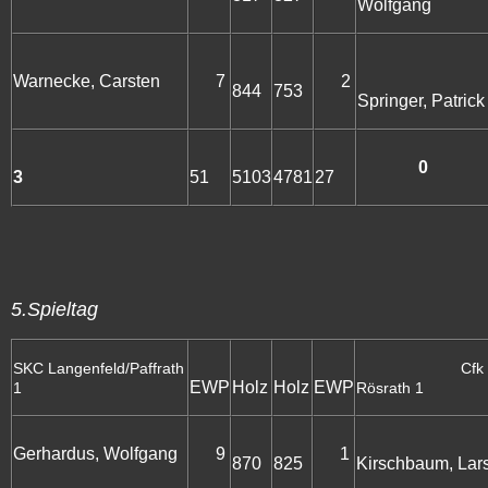
Wolfgang
Warnecke, Carsten
7
2
844
753
Springer, Patrick
0
3
51
5103
4781
27
5.Spieltag
SKC Langenfeld/Paffrath
Cfk 
EWP
Holz
Holz
EWP
1
Rösrath 1
Gerhardus, Wolfgang
9
1
870
825
Kirschbaum, Lar