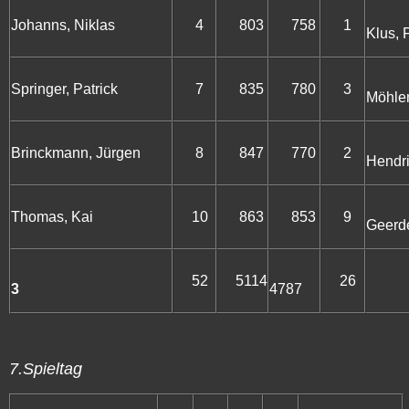
Johanns, Niklas
4
803
758
1
Klus, 
Springer, Patrick
7
835
780
3
Möhle
H
Brinckmann, Jürgen
8
847
770
2
Hendr
Thomas, Kai
10
863
853
9
Geerde
52
5114
26
3
4787
7.Spieltag