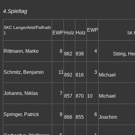
4.Spieltag
SKC Langenfeld/Paffrath
EWP
EWP
Holz
Holz
1
SK 
Rittmann, Marko
8
4
862
838
Störig, He
Kusen
Schmitz, Benjamin
11
3
892
816
Michael
Kuenk
Johanns, Niklas
7
857
870
10
Michael
Po
Springer, Patrick
9
6
866
855
Joachim