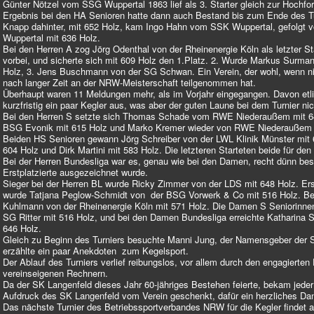
Günter Nötzel vom SSG Wuppertal 1863 lief als 3. Starter gleich zur Hochfor
Ergebnis bei den HA Senioren hatte dann auch Bestand bis zum Ende des Tu
Knapp dahinter, mit 652 Holz, kam Ingo Hahn vom SSK Wuppertal, gefolgt 
Wuppertal mit 636 Holz.
Bei den Herren A zog Jörg Odenthal von der Rheinenergie Köln als letzter S
vorbei, und sicherte sich mit 609 Holz den 1.Platz. 2. Wurde Markus Surm
Holz, 3. Jens Buschmann von der SG Schwan. Ein Verein, der wohl, wenn ni
nach langer Zeit an der NRW-Meisterschaft teilgenommen hat.
Überhaupt waren 11 Meldungen mehr, als im Vorjahr eingegangen. Davon etlic
kurzfristig ein paar Kegler aus, was aber der guten Laune bei dem Turnier ni
Bei den Herren S setzte sich Thomas Schade vom RWE Niederaußem mit 640
BSG Evonik mit 615 Holz und Marko Kremer wieder von RWE Niederaußem m
Beiden HS Senioren gewann Jörg Schreiber von der LWL Klinik Münster mit 
604 Holz und Dirk Martini mit 583 Holz. Die letzteren Starteten beide für de
Bei der Herren Bundesliga war es, genau wie bei den Damen, recht dünn bese
Erstplatzierte ausgezeichnet wurde.
Sieger bei der Herren BL wurde Ricky Zimmer von der LDS mit 648 Holz. Er
wurde Tatjana Peglow-Schmidt von der BSG Vorwerk & Co mit 516 Holz. B
Kuhlmann von der Rheinenergie Köln mit 571 Holz. Die Damen S Seniorinn
SG Ritter mit 516 Holz, und bei den Damen Bundesliga erreichte Katharin
646 Holz.
Gleich zu Beginn des Turniers besuchte Manni Jung, der Namensgeber der S
erzählte ein paar Anekdoten zum Kegelsport.
Der Ablauf des Turniers verlief reibungslos, vor allem durch den engagierte
vereinseigenen Rechnern.
Da der SK Langenfeld dieses Jahr 60-jähriges Bestehen feierte, bekam jede
Aufdruck des SK Langenfeld vom Verein geschenkt, dafür ein herzliches D
Das nächste Turnier des Betriebssportverbandes NRW für die Kegler findet 