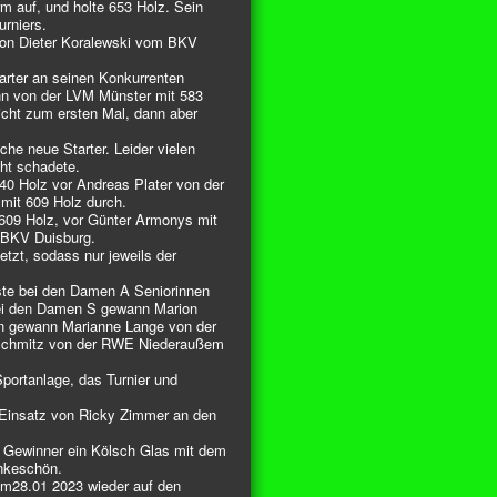
m auf, und holte 653 Holz. Sein
rniers.
von Dieter Koralewski vom BKV
tarter an seinen Konkurrenten
ann von der LVM Münster mit 583
cht zum ersten Mal, dann aber
he neue Starter. Leider vielen
cht schadete.
 Holz vor Andreas Plater von der
it 609 Holz durch.
609 Holz, vor Günter Armonys mit
n BKV Duisburg.
tzt, sodass nur jeweils der
ste bei den Damen A Seniorinnen
ei den Damen S gewann Marion
en gewann Marianne Lange von der
a Schmitz von der RWE Niederaußem
portanlage, das Turnier und
n Einsatz von Ricky Zimmer an den
r Gewinner ein Kölsch Glas mit dem
ankeschön.
am28.01 2023 wieder auf den