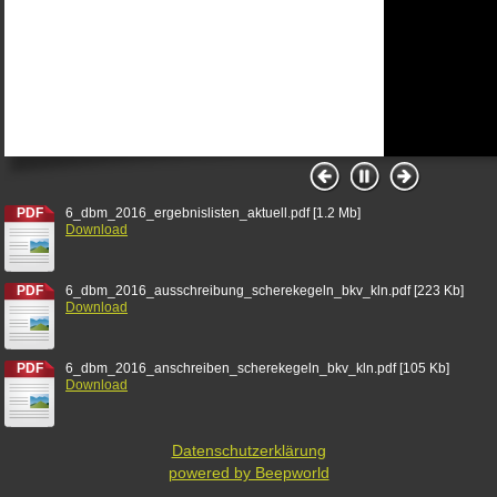
PDF
6_dbm_2016_ergebnislisten_aktuell.pdf
[1.2 Mb]
Download
PDF
6_dbm_2016_ausschreibung_scherekegeln_bkv_kln.pdf
[223 Kb]
Download
PDF
6_dbm_2016_anschreiben_scherekegeln_bkv_kln.pdf
[105 Kb]
Download
Datenschutzerklärung
powered by Beepworld