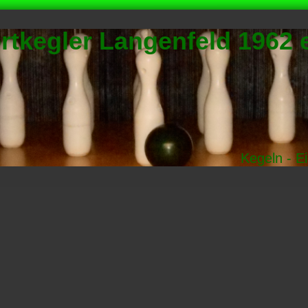
rtkegler Langenfeld 1962 e
Kegeln - E