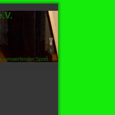
.V.
in umwerfender Sport