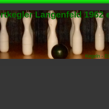
rtkegler Langenfeld 1962 e
Kegeln - E