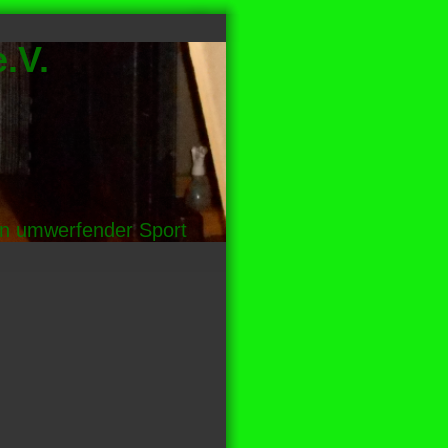
.V.
in umwerfender Sport